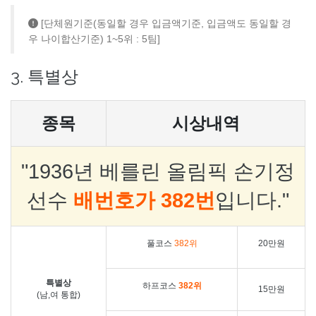
[단체원기준(동일할 경우 입금액기준, 입금액도 동일할 경
우 나이합산기준) 1~5위 : 5팀]
3. 특별상
종목
시상내역
"1936년 베를린 올림픽 손기정
선수
배번호가 382번
입니다."
풀코스
382위
20만원
특별상
하프코스
382위
15만원
(남,여 통합)