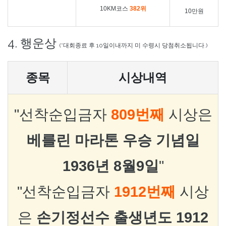
10KM코스
382위
10만원
4. 행운상
(*대회종료 후 10일이내까지 미 수령시 당첨취소됩니다.)
종목
시상내역
"선착순입금자
809번째
시상은
베를린 마라톤 우승 기념일
1936년 8월9일
"
"선착순입금자
1912번째
시상
은
손기정선수 출생년도 1912