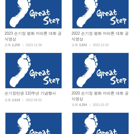
2023 손기정 평화 마라톤 대회 공
2022 손기정 평화 마라톤 대회 공
식영상
식영상
조회
2,250
|
2023.12.06
조회
3,922
|
2022.12.01
손기정탄생 110주년 기념행사
2020 손기정 평화 마라톤 대회 공
식영상
조회
2,619
|
2022.09.02
조회
4,354
|
2021.01.07