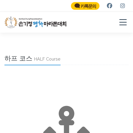
SON KEE CHUNG PEACE
MARATHON
카톡문의
2026
하프 코스
HALF Course