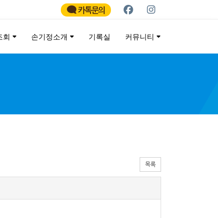
카톡문의
조회
손기정소개
기록실
커뮤니티
ATHON
목록