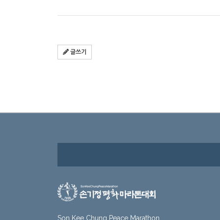
글쓰기
Son Kee Chung Peace Marathon