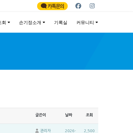
카톡문의
조회
손기정소개
기록실
커뮤니티
ATHON
글쓴이
날짜
조회
관리자
2026-
2,500