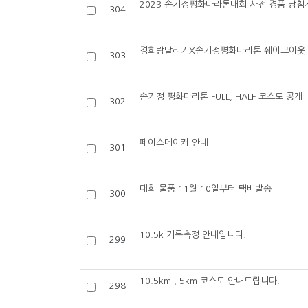
2023 손기정평화마라톤대회 사전 경품 당첨
304
경희랑달리기X손기정평화마라톤 쉐이크아웃
303
손기정 평화마라톤 FULL, HALF 코스도 공개
302
페이스메이커 안내
301
대회 물품 11월 10일부터 택배발송
300
10.5k 기록측정 안내입니다.
299
10.5km , 5km 코스도 안내드립니다.
298