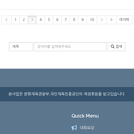
‹
1
2
3
4
5
6
7
8
9
10
›
»
마지막
검색 조건
검색어 입력
검색
본사업은 문화체육관광부,국민체육진흥공단의 재정후원을 받고있습니다.
Quick Menu
대회요강