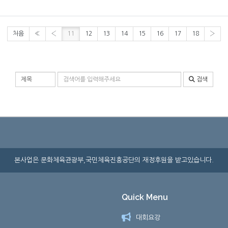
처음
«
‹
11
12
13
14
15
16
17
18
›
검색 조건
검색어 입력
검색
본사업은 문화체육관광부,국민체육진흥공단의 재정후원을 받고있습니다.
Quick Menu
대회요강