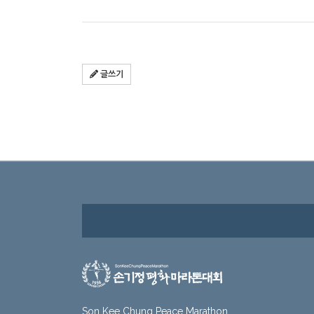
글쓰기
Son Kee Chung Peace Marathon