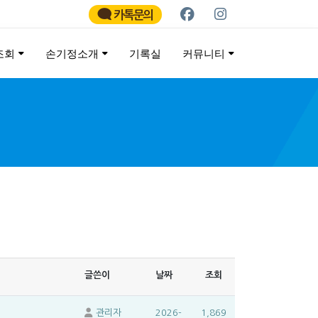
카톡문의
조회
손기정소개
기록실
커뮤니티
ATHON
글쓴이
날짜
조회
관리자
2026-
1,869