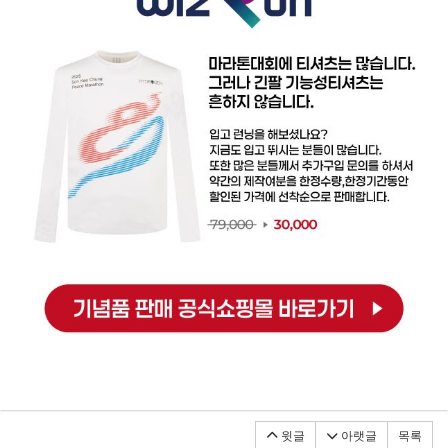
윗글
아랫글
목록