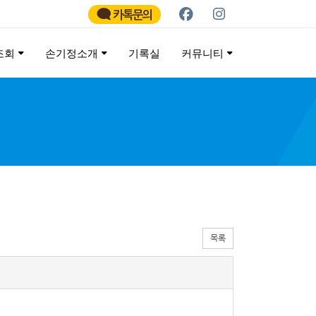
카톡문의
조회
손기정소개
기록실
커뮤니티
ATHON
목록