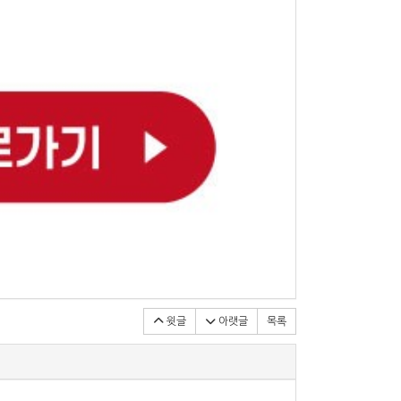
윗글
아랫글
목록