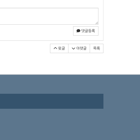
댓글등록
윗글
아랫글
목록