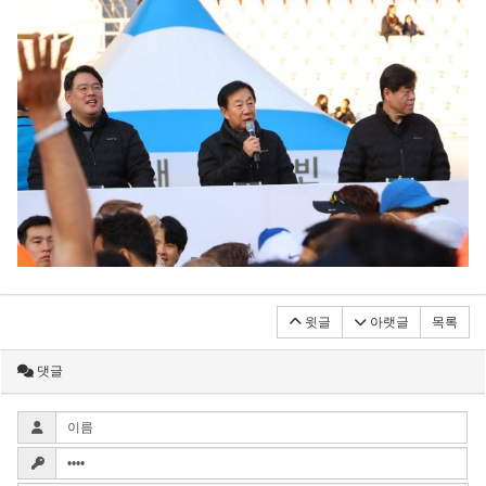
윗글
아랫글
목록
댓글